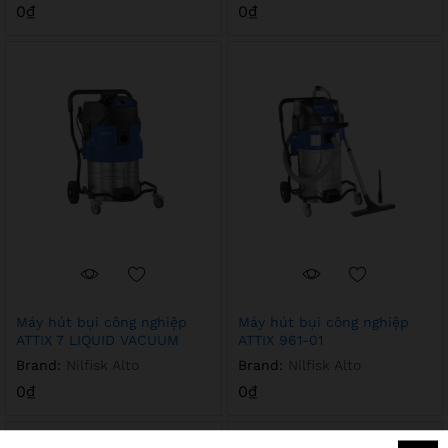
0
₫
0
₫
Máy hút bụi công nghiệp
Máy hút bụi công nghiệp
ATTIX 7 LIQUID VACUUM
ATTIX 961-01
Brand:
Nilfisk Alto
Brand:
Nilfisk Alto
0
₫
0
₫