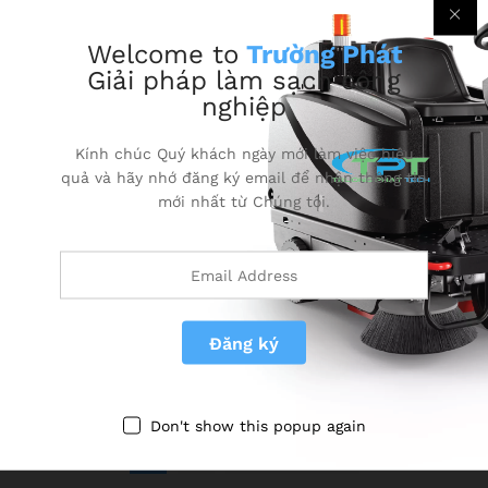
Welcome to
Trường Phát
Giải pháp làm sạch công
nghiệp
Kính chúc Quý khách ngày mới làm việc hiệu
quả và hãy nhớ đăng ký email để nhận thông tin
mới nhất từ Chúng tôi.
Máy hút bụi công nghiệp
Máy hút bụi khô DSU12/EU1
ATTIX 965-21 SD XC
Brand:
Nilfisk Viper
Brand:
Nilfisk Alto
0
₫
0
₫
Don't show this popup again
1
2
Next Page