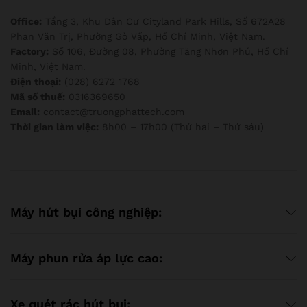
Office:
Tầng 3, Khu Dân Cư Cityland Park Hills, Số 672A28
Phan Văn Trị, Phường Gò Vấp, Hồ Chí Minh, Việt Nam.
Factory:
Số 106, Đường 08, Phường Tăng Nhơn Phú, Hồ Chí
Minh, Việt Nam.
Điện thoại:
(028) 6272 1768
Mã số thuế:
0316369650
Email:
contact@truongphattech.com
Thời gian làm việc:
8h00 – 17h00 (Thứ hai – Thứ sáu)
Máy hút bụi công nghiệp:
Máy phun rửa áp lực cao:
Xe quét rác hút bụi: