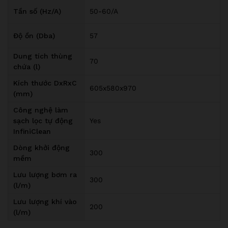
Tần số (Hz/A)
50-60/A
Độ ồn (Dba)
57
Dung tích thùng
70
chứa (l)
Kích thước DxRxC
605x580x970
(mm)
Công nghệ làm
sạch lọc tự động
Yes
InfiniClean
Dòng khởi động
300
mềm
Lưu lượng bơm ra
300
(l/m)
Lưu lượng khí vào
200
(l/m)