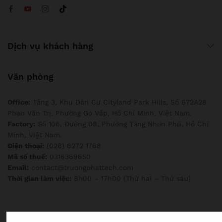
Dịch vụ khách hàng
Văn phòng
Office:
Tầng 3, Khu Dân Cư Cityland Park Hills, Số 672A28
Phan Văn Trị, Phường Gò Vấp, Hồ Chí Minh, Việt Nam.
Factory:
Số 106, Đường 08, Phường Tăng Nhơn Phú, Hồ Chí
Minh, Việt Nam.
Điện thoại:
(028) 6272 1768
Mã số thuế:
0316369650
Email:
contact@truongphattech.com
Thời gian làm việc:
8h00 – 17h00 (Thứ hai – Thứ sáu)