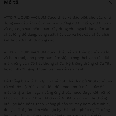
Mô tả
ATTIX 7 LIQUID VACUUM được thiết kế đặc biệt cho các ứng
dụng yêu cầu ẩm ướt như môi trường nước ngập, nước tràn
và dọn dẹp sau hỏa hoạn. Xây dựng cho người dùng cần xả
chất lỏng dễ dàng, công suất hút cao và kết cấu chắc chắn
kết hợp với tính di động cao.
ATTIX 7 LIQUID VACUUM được thiết kế với thùng chứa 70 lít
và bơm thải, cho phép bạn làm việc trong thời gian rất dài
mà không cần đổ hết thùng chứa, Hệ thống thùng chứa Tilt
hoặc Lift-Off giúp thuận tiện và dễ vận hành.
Hệ thống bơm tích hợp có thể hút chất lỏng ở 200L/phút và
xả với tốc độ 300L/phút lên đến cao hơn 9 mét hoặc 50
mét từ vị trí làm sạch bằng ống thoát nước được kết nối với
khớp nối Storz C hoặc khớp nối GEKA tùy chọn. Hệ thống
lưới lọc kép bằng thép không gỉ bảo vệ máy bơm và tuabin,
đồng thời độ ồn làm việc cực kỳ thấp cho phép người dùng
làm việc ở những nơi môi trường nhạy cảm với tiếng ồn.