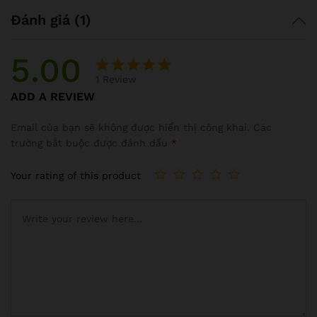
Đánh giá (1)
5.00
1
Review
5.00
1
trên
ADD A REVIEW
5 dựa trên
đánh giá
Email của bạn sẽ không được hiển thị công khai.
Các
trường bắt buộc được đánh dấu
*
Your rating of this product