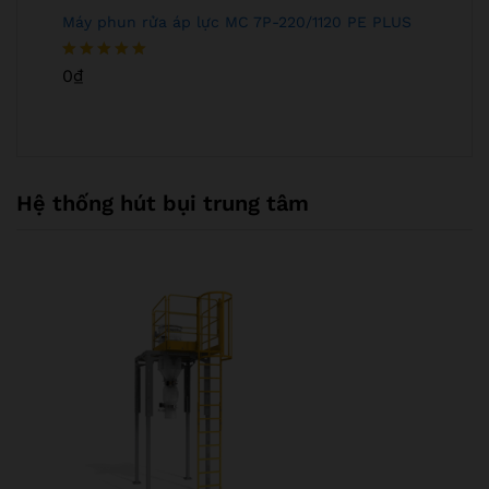
Máy phun rửa áp lực MC 7P-220/1120 PE PLUS
Được xếp
0
₫
hạng
5.00
5 sao
Hệ thống hút bụi trung tâm