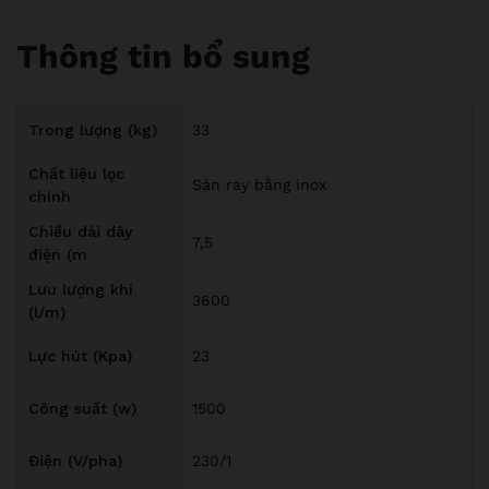
Thông tin bổ sung
Trong lượng (kg)
33
Chất liệu lọc
Sàn ray bằng inox
chính
Chiều dài dây
7,5
điện (m
Lưu lượng khí
3600
(l/m)
Lực hút (Kpa)
23
Công suất (w)
1500
Điện (V/pha)
230/1