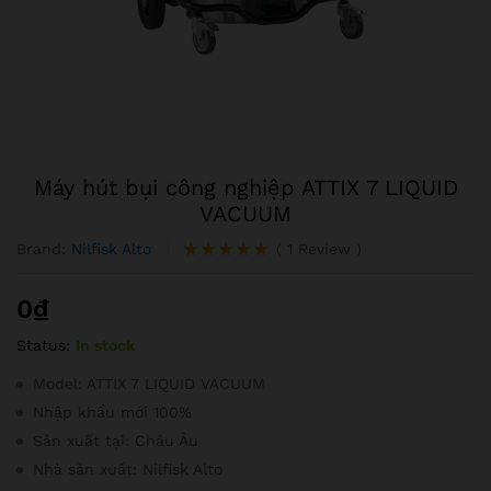
Máy hút bụi công nghiệp ATTIX 7 LIQUID
VACUUM
Brand:
Nilfisk Alto
(
1
Review
)
5.00
1
trên 5
dựa trên
0
₫
đánh giá
Status:
In stock
Model: ATTIX 7 LIQUID VACUUM
Nhập khẩu mới 100%
Sản xuất tại: Châu Âu
Nhà sản xuất: Nilfisk Alto