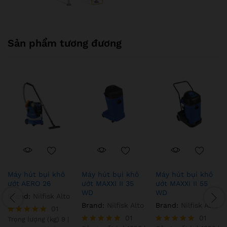
Sản phẩm tương đương
Máy hút bụi khô
Máy hút bụi khô
Máy hút bụi khô
ướt AERO 26
ướt MAXXI II 35
ướt MAXXI II 55
WD
WD
Brand:
Nilfisk Alto
Brand:
Nilfisk Alto
Brand:
Nilfisk Alto
01
01
01
Trọng lượng (kg) 9 |
Được xếp