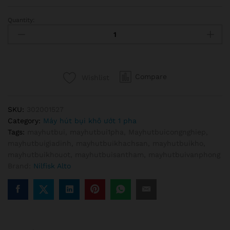
Quantity:
Máy
hút
bụi
công
nghiệp
Compare
Wishlist
ATTIX
7
LIQUID
SKU:
302001527
VACUUM
Category:
Máy hút bụi khô ướt 1 pha
quantity
Tags:
mayhutbui
,
mayhutbui1pha
,
Mayhutbuicongnghiep
,
mayhutbuigiadinh
,
mayhutbuikhachsan
,
mayhutbuikho
,
mayhutbuikhouot
,
mayhutbuisantham
,
mayhutbuivanphong
Brand:
Nilfisk Alto