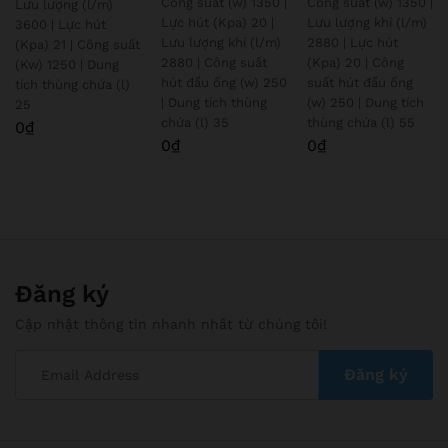
Công suất (w) 1350 |
Công suất (w) 1350 |
hạng
Lưu lượng (l/m)
Được xếp
Được xếp
5.00
hạng
hạng
Lực hút (Kpa) 20 |
Lưu lượng khí (l/m)
3600 | Lực hút
5 sao
5.00
5.00
Lưu lượng khí (l/m)
2880 | Lực hút
(Kpa) 21 | Công suất
5 sao
5 sao
2880 | Công suất
(Kpa) 20 | Công
(Kw) 1250 | Dung
hút đầu ống (w) 250
suất hút đầu ống
tích thùng chứa (l)
| Dung tích thùng
(w) 250 | Dung tích
25
chứa (l) 35
thùng chứa (l) 55
0
₫
0
₫
0
₫
Đăng ký
Cập nhật thông tin nhanh nhất từ chúng tôi!